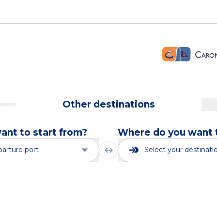
Other destinations
nt to start from?
Where do you want 
parture port
Select your destinati