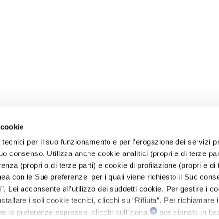
 cookie
 tecnici per il suo funzionamento e per l’erogazione dei servizi pr
o consenso. Utilizza anche cookie analitici (propri e di terze parti
renza (propri o di terze parti) e cookie di profilazione (propri e di 
linea con le Sue preferenze, per i quali viene richiesto il Suo cons
, Lei acconsente all’utilizzo dei suddetti cookie. Per gestire i co
stallare i soli cookie tecnici, clicchi su “Rifiuta”. Per richiamare i
re le preferenze espresse, clicchi sull’icona
posizionata in bas