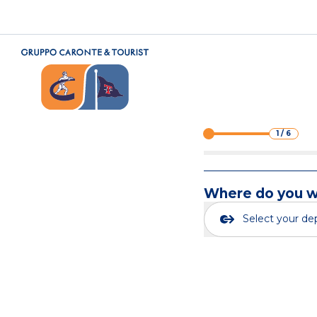
1
/
6
Where do you wa
Select your de