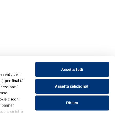
Accetta tutti
esenti, per i
) per finalità
Accetta selezionati
terze parti)
enso.
okie clicchi
Rifiuta
l banner,
so a sinistra