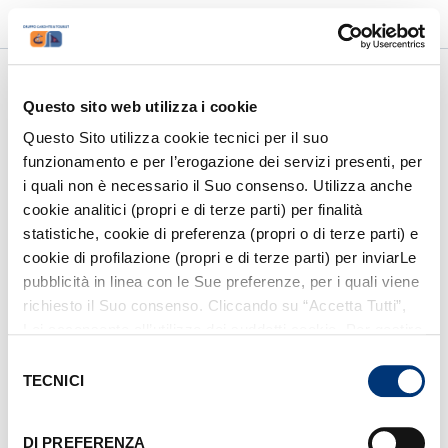
accessibility_new
luggage
language
PRM
AGENCIES AREA
ITA
/
ENG
account_circle
LOGIN / SIGN UP
Questo sito web utilizza i cookie
Questo Sito utilizza cookie tecnici per il suo
funzionamento e per l’erogazione dei servizi presenti, per
1
/
6
i quali non è necessario il Suo consenso. Utilizza anche
Other destinations
cookie analitici (propri e di terze parti) per finalità
statistiche, cookie di preferenza (propri o di terze parti) e
cookie di profilazione (propri e di terze parti) per inviarLe
pubblicità in linea con le Sue preferenze, per i quali viene
Where do you want to start from?
richiesto il Suo consenso. Cliccando su “Accetta Tutti”,
Lei acconsente all’utilizzo dei suddetti cookie. Per gestire
Select your departure port
i cookie clicchi su “Mostra Dettagli”. Per installare i soli
Selezione
cookie tecnici, clicchi su “Rifiuta”. Per richiamare il
TECNICI
del
Where do you want to go?
banner, anche in futuro, e modificare le preferenze
consenso
espresse, clicchi sull’icona
posizionata in basso a
DI PREFERENZA
Select your destination