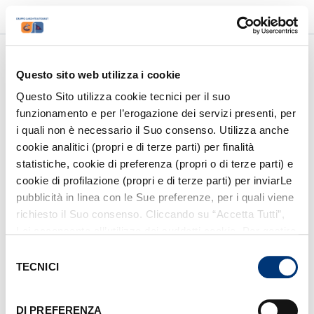
accessibility_new
luggage
language
PRM
AGENCIES AREA
ITA
/
ENG
account_circle
LOGIN / SIGN UP
Questo sito web utilizza i cookie
Questo Sito utilizza cookie tecnici per il suo
funzionamento e per l’erogazione dei servizi presenti, per
1
/
6
i quali non è necessario il Suo consenso. Utilizza anche
Other destinations
cookie analitici (propri e di terze parti) per finalità
statistiche, cookie di preferenza (propri o di terze parti) e
cookie di profilazione (propri e di terze parti) per inviarLe
pubblicità in linea con le Sue preferenze, per i quali viene
Where do you want to start from?
richiesto il Suo consenso. Cliccando su “Accetta Tutti”,
Lei acconsente all’utilizzo dei suddetti cookie. Per gestire
Select your departure port
i cookie clicchi su “Mostra Dettagli”. Per installare i soli
Selezione
cookie tecnici, clicchi su “Rifiuta”. Per richiamare il
TECNICI
del
Where do you want to go?
banner, anche in futuro, e modificare le preferenze
consenso
espresse, clicchi sull’icona
posizionata in basso a
DI PREFERENZA
Select your destination