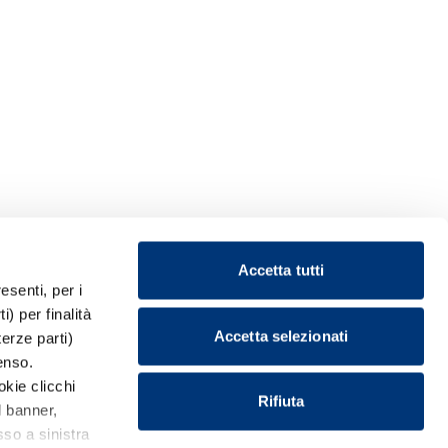
Accetta tutti
esenti, per i
) per finalità
Accetta selezionati
terze parti)
enso.
okie clicchi
Rifiuta
l banner,
so a sinistra