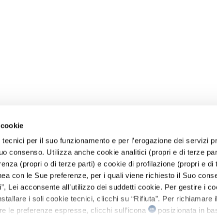
 cookie
 tecnici per il suo funzionamento e per l’erogazione dei servizi pr
o consenso. Utilizza anche cookie analitici (propri e di terze parti
renza (propri o di terze parti) e cookie di profilazione (propri e di 
linea con le Sue preferenze, per i quali viene richiesto il Suo cons
, Lei acconsente all’utilizzo dei suddetti cookie. Per gestire i co
stallare i soli cookie tecnici, clicchi su “Rifiuta”. Per richiamare i
re le preferenze espresse, clicchi sull’icona
posizionata in bas