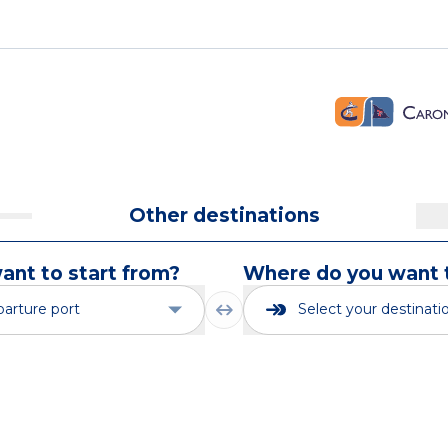
Other destinations
nt to start from?
Where do you want 
parture port
Select your destinati