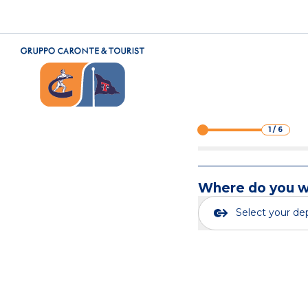
1
/
6
Where do you wa
Select your de