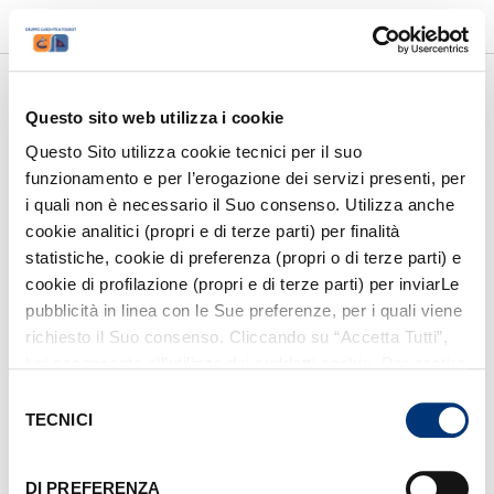
accessibility_new
luggage
language
PMR
AREA AGENZIE
ITA
/
ENG
account_circle
ACCEDI / REGISTRATI
Questo sito web utilizza i cookie
Questo Sito utilizza cookie tecnici per il suo
funzionamento e per l’erogazione dei servizi presenti, per
1
/
6
i quali non è necessario il Suo consenso. Utilizza anche
Altre destinazioni
cookie analitici (propri e di terze parti) per finalità
statistiche, cookie di preferenza (propri o di terze parti) e
cookie di profilazione (propri e di terze parti) per inviarLe
pubblicità in linea con le Sue preferenze, per i quali viene
Da dove vuoi partire?
richiesto il Suo consenso. Cliccando su “Accetta Tutti”,
Lei acconsente all’utilizzo dei suddetti cookie. Per gestire
Seleziona il porto di partenza
i cookie clicchi su “Mostra Dettagli”. Per installare i soli
Selezione
cookie tecnici, clicchi su “Rifiuta”. Per richiamare il
TECNICI
del
Dove vuoi andare?
banner, anche in futuro, e modificare le preferenze
consenso
espresse, clicchi sull’icona
posizionata in basso a
DI PREFERENZA
Seleziona la tua destinazione