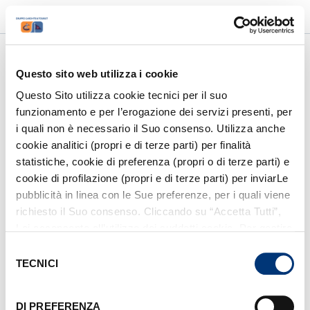
accessibility_new
luggage
language
PMR
AREA AGENZIE
ITA
/
ENG
account_circle
ACCEDI / REGISTRATI
Questo sito web utilizza i cookie
Questo Sito utilizza cookie tecnici per il suo
funzionamento e per l’erogazione dei servizi presenti, per
1
/
6
i quali non è necessario il Suo consenso. Utilizza anche
Altre destinazioni
cookie analitici (propri e di terze parti) per finalità
statistiche, cookie di preferenza (propri o di terze parti) e
cookie di profilazione (propri e di terze parti) per inviarLe
pubblicità in linea con le Sue preferenze, per i quali viene
Da dove vuoi partire?
richiesto il Suo consenso. Cliccando su “Accetta Tutti”,
Lei acconsente all’utilizzo dei suddetti cookie. Per gestire
Seleziona il porto di partenza
i cookie clicchi su “Mostra Dettagli”. Per installare i soli
Selezione
cookie tecnici, clicchi su “Rifiuta”. Per richiamare il
TECNICI
del
Dove vuoi andare?
banner, anche in futuro, e modificare le preferenze
consenso
espresse, clicchi sull’icona
posizionata in basso a
DI PREFERENZA
Seleziona la tua destinazione