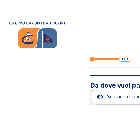
1
/
6
Da dove vuoi pa
Seleziona il po