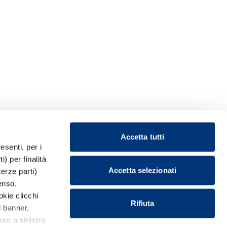
Accetta tutti
esenti, per i
) per finalità
Accetta selezionati
terze parti)
enso.
okie clicchi
Rifiuta
l banner,
so a sinistra