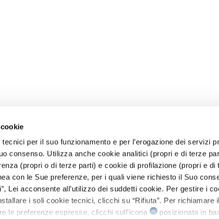
 cookie
 tecnici per il suo funzionamento e per l’erogazione dei servizi pr
o consenso. Utilizza anche cookie analitici (propri e di terze parti
renza (propri o di terze parti) e cookie di profilazione (propri e di 
linea con le Sue preferenze, per i quali viene richiesto il Suo cons
, Lei acconsente all’utilizzo dei suddetti cookie. Per gestire i co
stallare i soli cookie tecnici, clicchi su “Rifiuta”. Per richiamare i
re le preferenze espresse, clicchi sull’icona
posizionata in bas