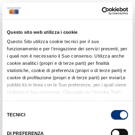
accessibility_new
luggage
language
PMR
AREA AGENZIE
ITA
/
ENG
account_circle
ACCEDI / REGISTRATI
Questo sito web utilizza i cookie
Questo Sito utilizza cookie tecnici per il suo
funzionamento e per l’erogazione dei servizi presenti, per
1
/
6
i quali non è necessario il Suo consenso. Utilizza anche
Altre destinazioni
cookie analitici (propri e di terze parti) per finalità
statistiche, cookie di preferenza (propri o di terze parti) e
cookie di profilazione (propri e di terze parti) per inviarLe
pubblicità in linea con le Sue preferenze, per i quali viene
Da dove vuoi partire?
richiesto il Suo consenso. Cliccando su “Accetta Tutti”,
Lei acconsente all’utilizzo dei suddetti cookie. Per gestire
Seleziona il porto di partenza
i cookie clicchi su “Mostra Dettagli”. Per installare i soli
Selezione
cookie tecnici, clicchi su “Rifiuta”. Per richiamare il
TECNICI
del
Dove vuoi andare?
banner, anche in futuro, e modificare le preferenze
consenso
espresse, clicchi sull’icona
posizionata in basso a
DI PREFERENZA
Seleziona la tua destinazione