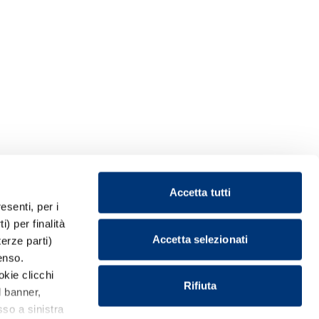
Accetta tutti
esenti, per i
) per finalità
Accetta selezionati
terze parti)
enso.
okie clicchi
Rifiuta
l banner,
so a sinistra