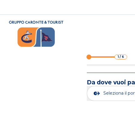
1
/
6
Da dove vuoi pa
Seleziona il po