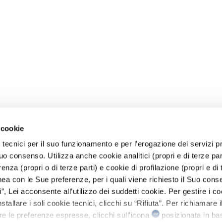
 cookie
 tecnici per il suo funzionamento e per l’erogazione dei servizi pr
o consenso. Utilizza anche cookie analitici (propri e di terze parti
renza (propri o di terze parti) e cookie di profilazione (propri e di 
linea con le Sue preferenze, per i quali viene richiesto il Suo cons
, Lei acconsente all’utilizzo dei suddetti cookie. Per gestire i co
stallare i soli cookie tecnici, clicchi su “Rifiuta”. Per richiamare i
re le preferenze espresse, clicchi sull’icona
posizionata in bas